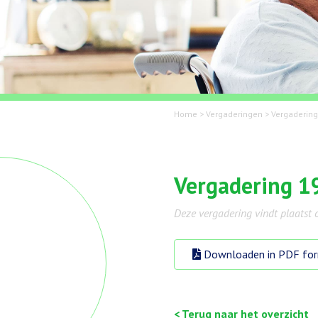
Home
>
Vergaderingen
>
Vergadering
Vergadering 19
Deze vergadering vindt plaatst 
Downloaden in PDF fo
< Terug naar het overzicht