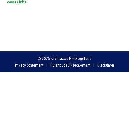
overzicht
© 2026 Adviesraad Het Hogeland
Privacy Statement
Huishoudelijk Reglement
Disclaimer